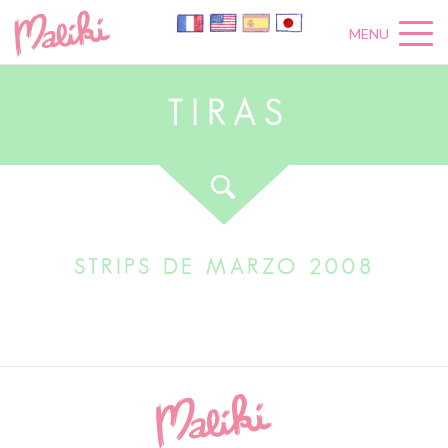
MENU
T
I
R
A
S
STRIPS DE MARZO 2008